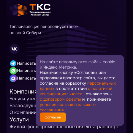
Теплоизоляция пенополиуретаном
по всей Сибири
На сайте используются файлы cookie
Написать в Telegram
и Яндекс Метрика.
Написать в Whatsapp
Нажимая кнопку «Согласен» или
продолжая просмотр сайта, вы даете
Написать в Max
согласие на обработку
персональных
данных
в соответствии
с политикой
Компания
конфиденциальности
, ознакомлены
Услуги утепления
Компоненты ППУ
с договором оферты
и принимаете
условия пользовательского
Безвоздушная покраска
Цены
Статьи
Фотогалерея
соглашения
.
О компании
Контакты
Согласен
Услуги
Жилой фонд
Промышленные объекты
Транспорт